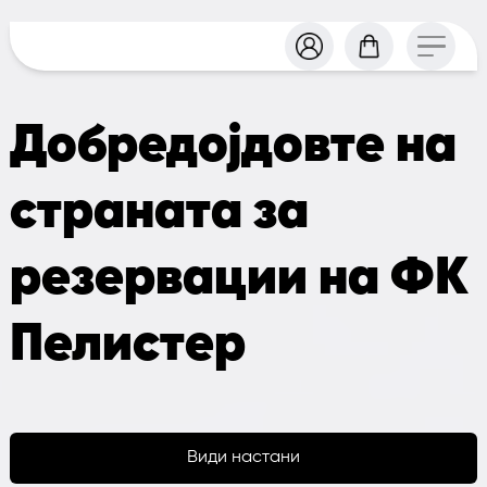
Добредојдовте на
страната за
резервации на ФК
Пелистер
Види настани