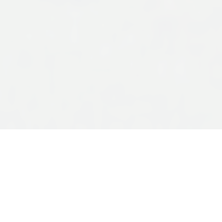
Тековни настани...
Не се пронајдени настани...